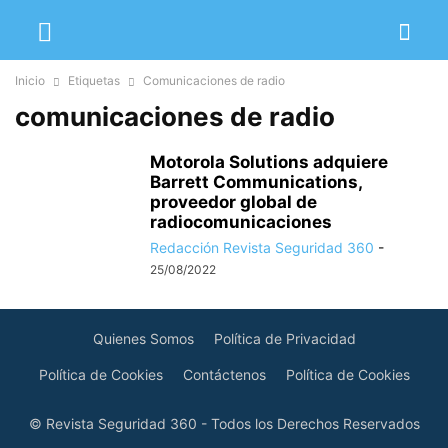
Inicio
Etiquetas
Comunicaciones de radio
comunicaciones de radio
Motorola Solutions adquiere
Barrett Communications,
proveedor global de
radiocomunicaciones
Redacción Revista Seguridad 360
-
25/08/2022
Quienes Somos
Política de Privacidad
Política de Cookies
Contáctenos
Política de Cookies
© Revista Seguridad 360 - Todos los Derechos Reservados