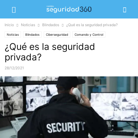
Inicio
Noticias
Blindados
¿Qué es la seguridad privada?
Noticias
Blindados
Ciberseguridad
Comando y Control
¿Qué es la seguridad
Comunicaciones
Control de Accesos
Destacados
Detección de Incendios
Drones
Videovigilancia
privada?
28/12/2021