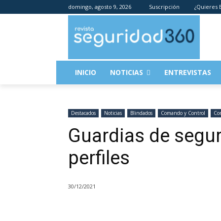
domingo, agosto 9, 2026
Suscripción
¿Quieres E
INICIO
NOTICIAS
ENTREVISTAS
Destacados
Noticias
Blindados
Comando y Control
Co
Guardias de segur
perfiles
30/12/2021