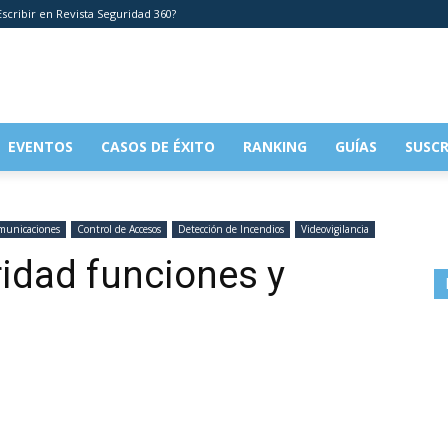
scribir en Revista Seguridad 360?
EVENTOS
CASOS DE ÉXITO
RANKING
GUÍAS
SUSCR
municaciones
Control de Accesos
Detección de Incendios
Videovigilancia
idad funciones y