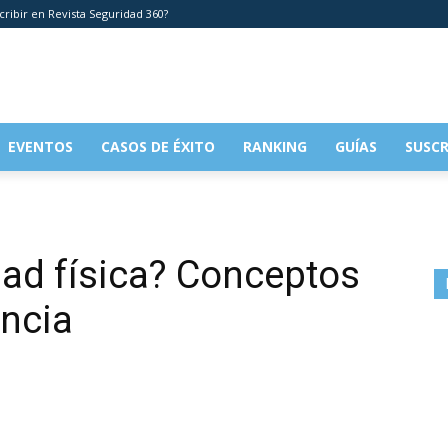
cribir en Revista Seguridad 360?
EVENTOS
CASOS DE ÉXITO
RANKING
GUÍAS
SUSCR
dad física? Conceptos
ancia