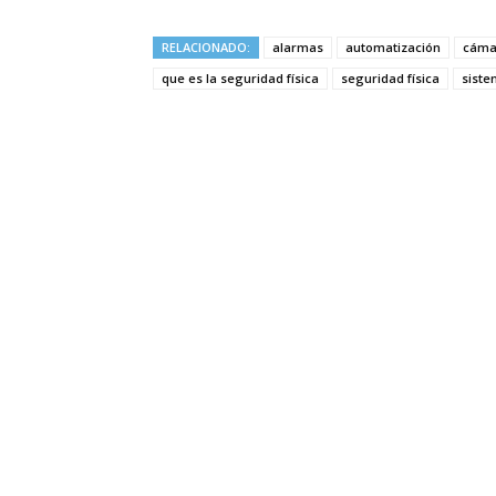
RELACIONADO:
alarmas
automatización
cámar
que es la seguridad física
seguridad física
siste