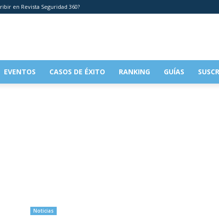
ribir en Revista Seguridad 360?
EVENTOS
CASOS DE ÉXITO
RANKING
GUÍAS
SUSCR
Noticias