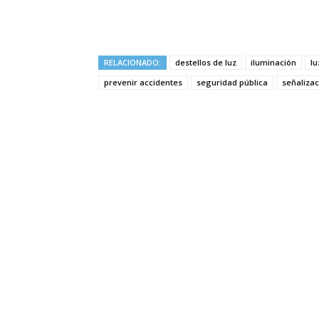
RELACIONADO:
destellos de luz
iluminación
lu
prevenir accidentes
seguridad pública
señalizac