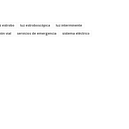
z estrobo
luz estroboscópica
luz interminente
ión vial
servicios de emergencia
sistema eléctrico