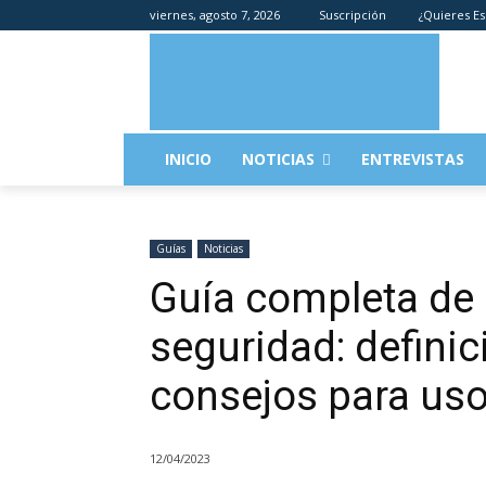
viernes, agosto 7, 2026
Suscripción
¿Quieres Es
INICIO
NOTICIAS
ENTREVISTAS
Guías
Noticias
Guía completa de 
seguridad: definic
consejos para us
12/04/2023