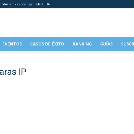
cribir en Revista Seguridad 360?
EVENTOS
CASOS DE ÉXITO
RANKING
GUÍAS
SUSCR
aras IP