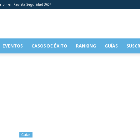
ribir en Revista Seguridad 360?
EVENTOS
CASOS DE ÉXITO
RANKING
GUÍAS
SUSCR
Guías