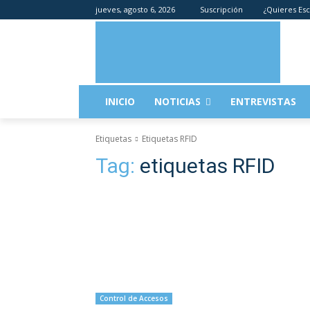
jueves, agosto 6, 2026
Suscripción
¿Quieres Esc
INICIO
NOTICIAS
ENTREVISTAS
Etiquetas
Etiquetas RFID
Tag:
etiquetas RFID
Control de Accesos