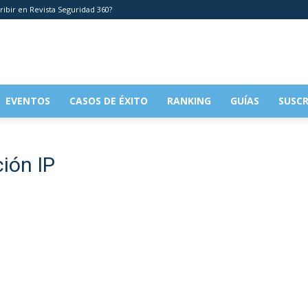
ribir en Revista Seguridad 360?
EVENTOS
CASOS DE ÉXITO
RANKING
GUÍAS
SUSCR
ción IP