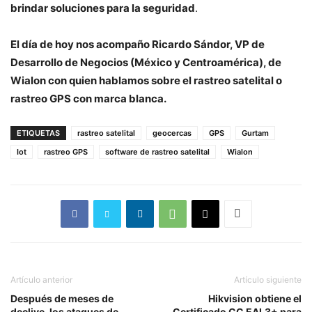
brindar soluciones para la seguridad
.
El día de hoy nos acompaño Ricardo Sándor, VP de
Desarrollo de Negocios (México y Centroamérica), de
Wialon con quien hablamos sobre el rastreo satelital o
rastreo GPS con marca blanca.
ETIQUETAS
rastreo satelital
geocercas
GPS
Gurtam
Iot
rastreo GPS
software de rastreo satelital
Wialon
Artículo anterior
Artículo siguiente
Después de meses de
Hikvision obtiene el
declive, los ataques de
Certificado CC EAL3+ para