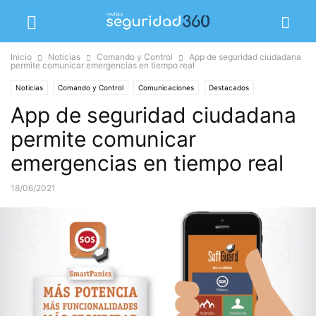
Inicio
Noticias
Comando y Control
App de seguridad ciudadana
permite comunicar emergencias en tiempo real
Noticias
Comando y Control
Comunicaciones
Destacados
App de seguridad ciudadana
Detección de Incendios
permite comunicar
emergencias en tiempo real
18/06/2021