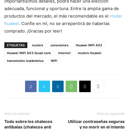
importantísimos detalles, podrá hacer una elección
adecuada, funcional y oportuna. Entre la amplia gama de
productos del mercado, el más recomendable es el
router
huawei
. Confíe en mí, no se arrepentirá de haberlas
comprado. ¡Gracias por leer!
ETIQUETAS
routers
conexiones
Huawei WiFi AX2
Huawei WiFi AX3 Quad-core
internet
routers Huawei
transmisión inalámbrica
WiFi
Artículo anterior
Artículo siguiente
Todo sobre los chalecos
Utilizar contraseñas seguras
antibalas (chalecos anti
y no morir en el intento