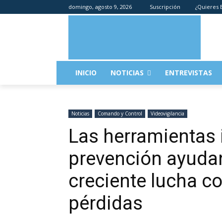
domingo, agosto 9, 2026
Suscripción
¿Quieres E
INICIO
NOTICIAS
ENTREVISTAS
Noticias
Comando y Control
Videovigilancia
Las herramientas 
prevención ayudan 
creciente lucha co
pérdidas