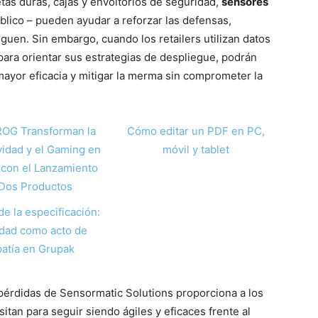
etas duras, cajas y envoltorios de seguridad,
sensores
úblico – pueden ayudar a reforzar las defensas,
en. Sin embargo, cuando los retailers utilizan datos
para orientar sus estrategias de despliegue, podrán
 mayor eficacia y mitigar la merma sin comprometer la
ROG Transforman la
Cómo editar un PDF en PC,
vidad y el Gaming en
móvil y tablet
con el Lanzamiento
Dos Productos
de la especificación:
idad como acto de
atía en Grupak
pérdidas de Sensormatic Solutions proporciona a los
sitan para seguir siendo ágiles y eficaces frente al