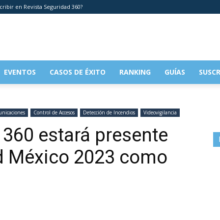
cribir en Revista Seguridad 360?
EVENTOS
CASOS DE ÉXITO
RANKING
GUÍAS
SUSCR
nicaciones
Control de Accesos
Detección de Incendios
Videovigilancia
 360 estará presente
d México 2023 como