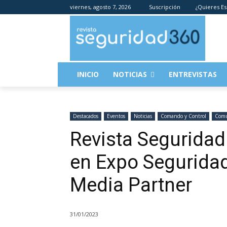
viernes, agosto 7, 2026
Suscripción
¿Quieres Es
INICIO
NOTICIAS
ENTREVISTAS
Destacados
Eventos
Noticias
Comando y Control
Comu
Revista Seguridad
en Expo Segurida
Media Partner
31/01/2023