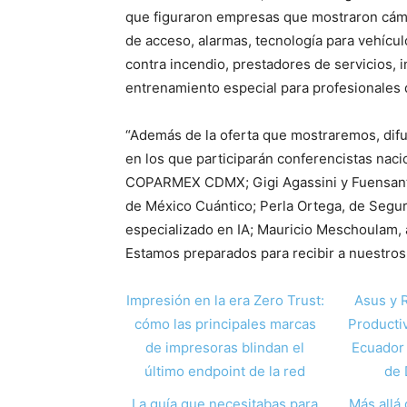
que figuraron empresas que mostraron cáma
de acceso, alarmas, tecnología para vehículo
contra incendio, prestadores de servicios, i
entrenamiento especial para profesionales d
“Además de la oferta que mostraremos, difu
en los que participarán conferencistas nac
COPARMEX CDMX; Gigi Agassini y Fuensanta 
de México Cuántico; Perla Ortega, de Segur
especializado en IA; Mauricio Meschoulam, a
Estamos preparados para recibir a nuestros v
Impresión en la era Zero Trust:
Asus y 
cómo las principales marcas
Producti
de impresoras blindan el
Ecuador 
último endpoint de la red
de 
La guía que necesitabas para
Más allá 