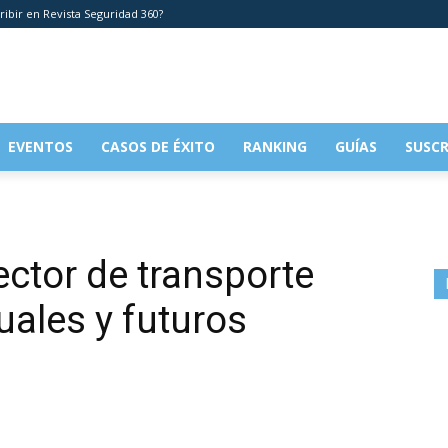
ribir en Revista Seguridad 360?
EVENTOS
CASOS DE ÉXITO
RANKING
GUÍAS
SUSCR
ector de transporte
uales y futuros