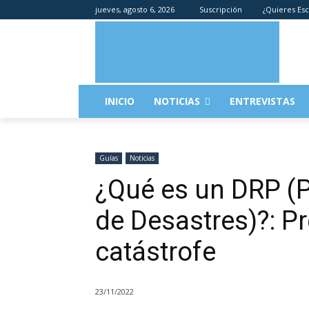
jueves, agosto 6, 2026
Suscripción
¿Quieres Esc
INICIO
NOTICIAS
ENTREVISTAS
Guías
Noticias
¿Qué es un DRP (
de Desastres)?: P
catástrofe
23/11/2022