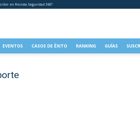
cribir en Revista Seguridad 360?
EVENTOS
CASOS DE ÉXITO
RANKING
GUÍAS
SUSCR
porte