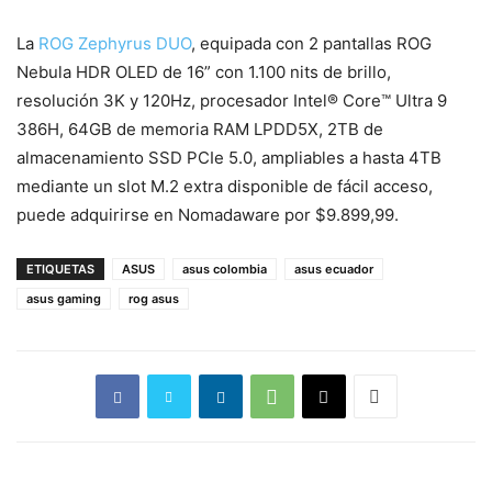
La
ROG Zephyrus DUO
, equipada con 2 pantallas ROG
Nebula HDR OLED de 16” con 1.100 nits de brillo,
resolución 3K y 120Hz, procesador Intel® Core™ Ultra 9
386H, 64GB de memoria RAM LPDD5X, 2TB de
almacenamiento SSD PCIe 5.0, ampliables a hasta 4TB
mediante un slot M.2 extra disponible de fácil acceso,
puede adquirirse en Nomadaware por $9.899,99.
ETIQUETAS
ASUS
asus colombia
asus ecuador
asus gaming
rog asus