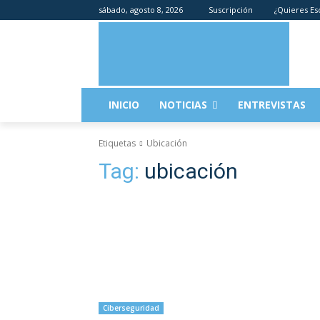
sábado, agosto 8, 2026
Suscripción
¿Quieres Es
INICIO
NOTICIAS
ENTREVISTAS
Etiquetas
Ubicación
Tag:
ubicación
Ciberseguridad