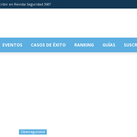
cribir en Revista Seguridad 360?
EVENTOS
CASOS DE ÉXITO
RANKING
GUÍAS
SUSCR
Ciberseguridad