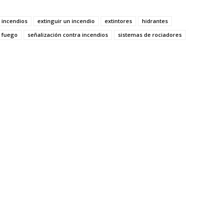
 incendios
extinguir un incendio
extintores
hidrantes
e fuego
señalización contra incendios
sistemas de rociadores