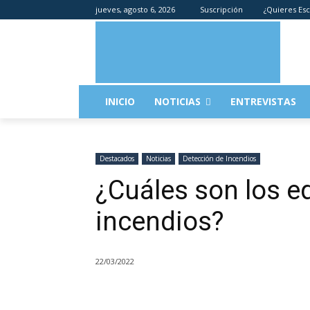
jueves, agosto 6, 2026
Suscripción
¿Quieres Esc
INICIO
NOTICIAS
ENTREVISTAS
Destacados
Noticias
Detección de Incendios
¿Cuáles son los e
incendios?
22/03/2022