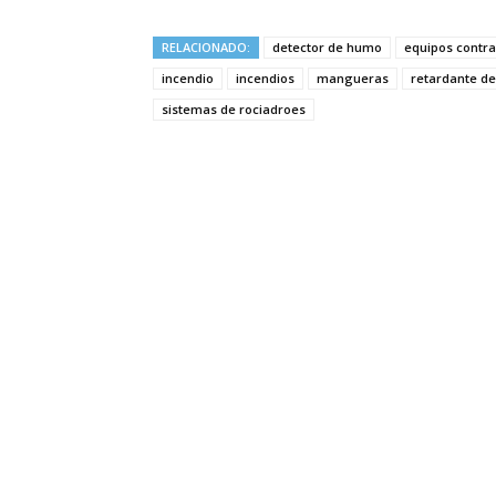
RELACIONADO:
detector de humo
equipos contra
incendio
incendios
mangueras
retardante d
sistemas de rociadroes