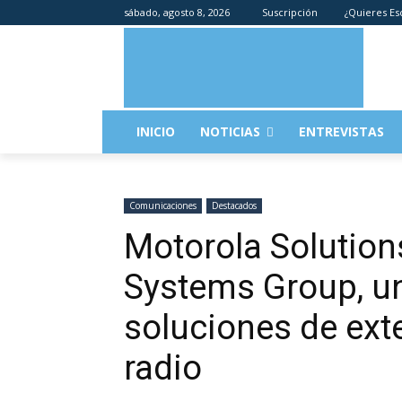
sábado, agosto 8, 2026
Suscripción
¿Quieres Es
INICIO
NOTICIAS
ENTREVISTAS
Comunicaciones
Destacados
Motorola Solutio
Systems Group, un
soluciones de ext
radio