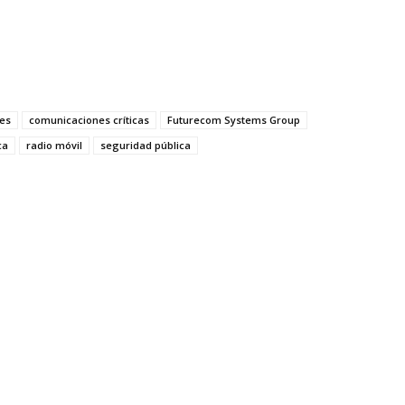
es
comunicaciones críticas
Futurecom Systems Group
ca
radio móvil
seguridad pública