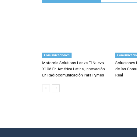
Comunicaciones
Comunicaci
Motorola Solutions Lanza El Nuevo
Soluciones 
X10d En América Latina, Innovación
de las Comu
En Radiocomunicación Para Pymes
Real