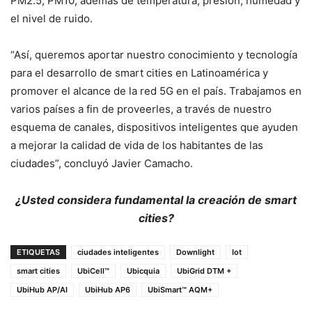
PM2.5, PM10; además de temperatura, presión, humedad y
el nivel de ruido.
“Así, queremos aportar nuestro conocimiento y tecnología
para el desarrollo de smart cities en Latinoamérica y
promover el alcance de la red 5G en el país. Trabajamos en
varios países a fin de proveerles, a través de nuestro
esquema de canales, dispositivos inteligentes que ayuden
a mejorar la calidad de vida de los habitantes de las
ciudades”, concluyó Javier Camacho.
¿Usted considera fundamental la
creación de smart
cities?
ETIQUETAS
ciudades inteligentes
Downlight
Iot
smart cities
UbiCell™
Ubicquia
UbiGrid DTM +
UbiHub AP/AI
UbiHub AP6
UbiSmart™ AQM+