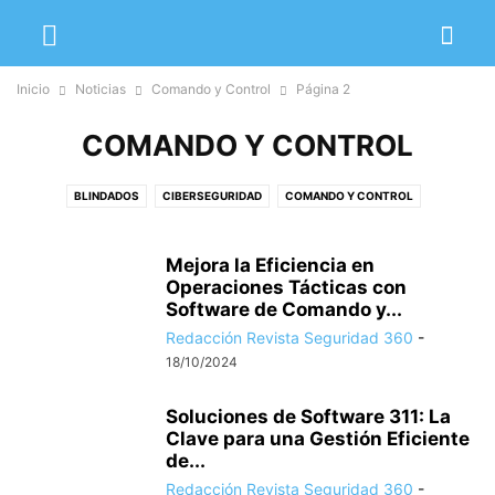
Inicio
Noticias
Comando y Control
Página 2
COMANDO Y CONTROL
BLINDADOS
CIBERSEGURIDAD
COMANDO Y CONTROL
COMUNICACIONES
CONTROL DE ACCESOS
DETECCIÓN DE INCENDIOS
DRONES
SEGURIDAD INDUSTRIAL
VIDEOVIGILANCIA
Mejora la Eficiencia en
Operaciones Tácticas con
Software de Comando y...
Redacción Revista Seguridad 360
-
18/10/2024
Soluciones de Software 311: La
Clave para una Gestión Eficiente
de...
Redacción Revista Seguridad 360
-