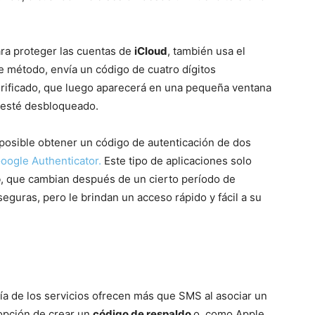
ara proteger las cuentas de
iCloud
, también usa el
e método, envía un código de cuatro dígitos
verificado, que luego aparecerá en una pequeña ventana
d esté desbloqueado.
posible obtener un código de autenticación de dos
oogle Authenticator.
Este tipo de aplicaciones solo
o
, que cambian después de un cierto período de
eguras, pero le brindan un acceso rápido y fácil a su
a de los servicios ofrecen más que SMS al asociar un
 opción de crear un
código de respaldo
o, como Apple,