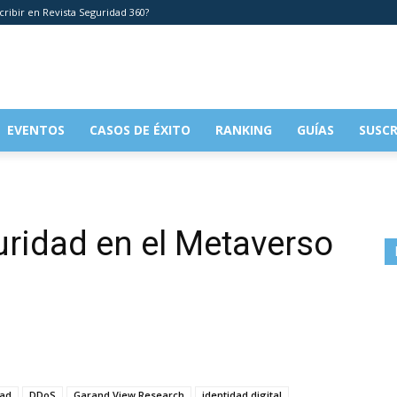
cribir en Revista Seguridad 360?
EVENTOS
CASOS DE ÉXITO
RANKING
GUÍAS
SUSCR
uridad en el Metaverso
dad
DDoS
Garand View Research
identidad digital