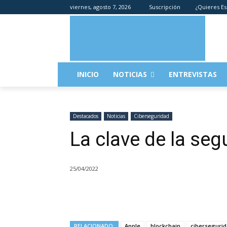
viernes, agosto 7, 2026
Suscripción
¿Quieres Es
INICIO
NOTICIAS
ENTREVISTAS
Destacados
Noticias
Ciberseguridad
La clave de la seg
25/04/2022
RELACIONADO:
Apple
blockchain
ciberseguri