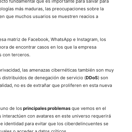
ecto fundamental que es importante para salvar para
nologías más maduras, las preocupaciones sobre la
cen que muchos usuarios se muestren reacios a
resa matriz de Facebook, WhatsApp e Instagram, los
hora de encontrar casos en los que la empresa
s con terceros.
rivacidad, las amenazas cibernéticas también son muy
 distribuidos de denegación de servicio (
DDoS
) son
lidad, no es de extrañar que proliferen en esta nueva
uno de los
principales problemas
que vemos en el
s interactúen con avatares en este universo requerirá
e identidad para evitar que los ciberdelincuentes se
uales o acceder a datos críticos.