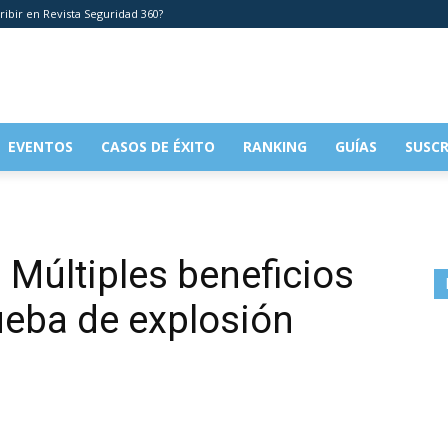
ribir en Revista Seguridad 360?
EVENTOS
CASOS DE ÉXITO
RANKING
GUÍAS
SUSCR
: Múltiples beneficios
ueba de explosión