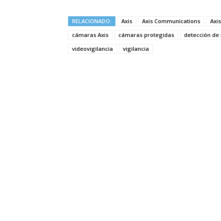
RELACIONADO:
Axis
Axis Communications
Axi
cámaras Axis
cámaras protegidas
detección de
videovigilancia
vigilancia