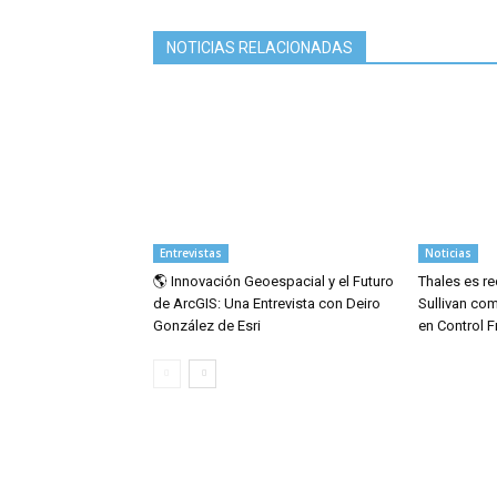
NOTICIAS RELACIONADAS
Entrevistas
Noticias
🌎 Innovación Geoespacial y el Futuro
Thales es r
de ArcGIS: Una Entrevista con Deiro
Sullivan co
González de Esri
en Control 