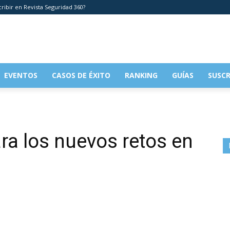
cribir en Revista Seguridad 360?
EVENTOS
CASOS DE ÉXITO
RANKING
GUÍAS
SUSCR
ra los nuevos retos en
l