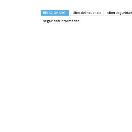
RELACIONADO:
ciberdelincuencia
cibersegurida
seguridad informática