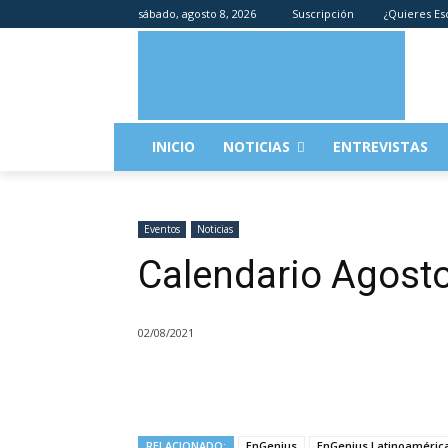
sábado, agosto 8, 2026
Suscripción
¿Quieres Es
INICIO
NOTICIAS
ENTREVISTAS
Eventos
Noticias
Calendario Agosto
02/08/2021
RELACIONADO:
EnGenius
EnGenius Latinoaméric