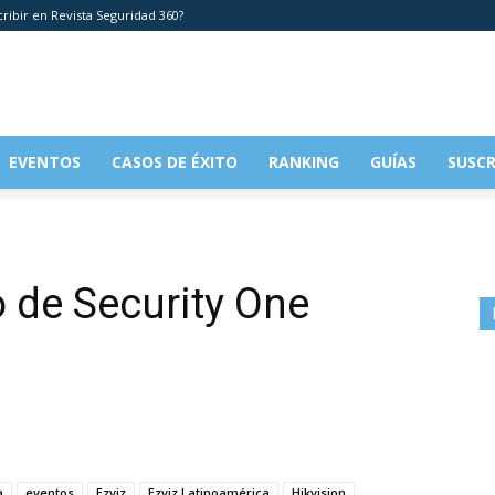
cribir en Revista Seguridad 360?
EVENTOS
CASOS DE ÉXITO
RANKING
GUÍAS
SUSCR
 de Security One
a
eventos
Ezviz
Ezviz Latinoamérica
Hikvision