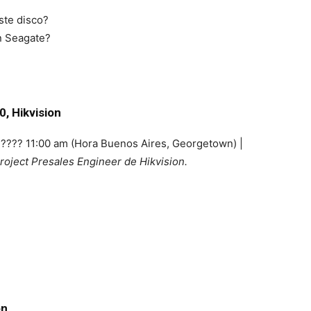
ste disco?
on Seagate?
0, Hikvision
| ???? 11:00 am (Hora Buenos Aires, Georgetown) |
oject Presales Engineer de Hikvision.
on