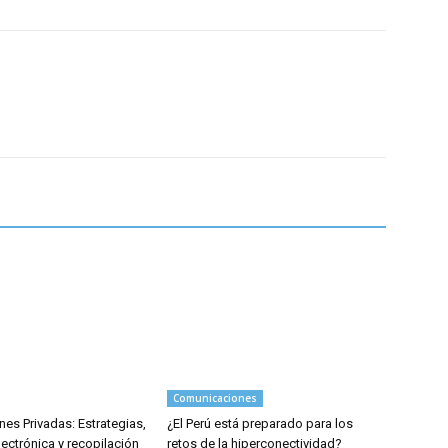
Comunicaciones
nes Privadas: Estrategias,
¿El Perú está preparado para los
ectrónica y recopilación
retos de la hiperconectividad?