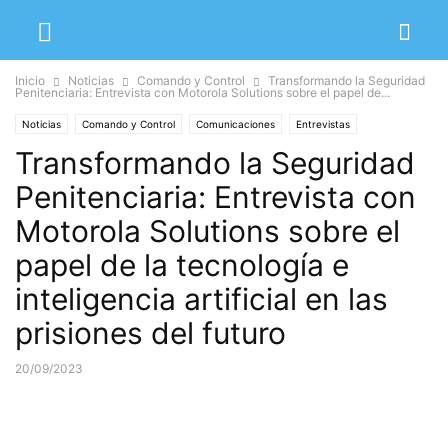
Inicio
Noticias
Comando y Control
Transformando la Seguridad
Penitenciaria: Entrevista con Motorola Solutions sobre el papel de...
Noticias
Comando y Control
Comunicaciones
Entrevistas
Transformando la Seguridad
Videovigilancia
Penitenciaria: Entrevista con
Motorola Solutions sobre el
papel de la tecnología e
inteligencia artificial en las
prisiones del futuro
20/09/2023