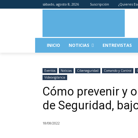
sábado, agosto 8, 2026
Suscripción
¿Quieres Es
INICIO
NOTICIAS
ENTREVISTAS
Eventos
Noticias
Ciberseguridad
Comando y Control
Videovigilancia
Cómo prevenir y o
de Seguridad, baj
18/08/2022