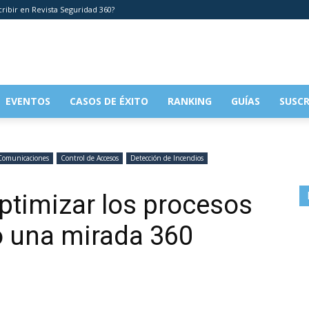
cribir en Revista Seguridad 360?
EVENTOS
CASOS DE ÉXITO
RANKING
GUÍAS
SUSCR
Comunicaciones
Control de Accesos
Detección de Incendios
ptimizar los procesos
o una mirada 360