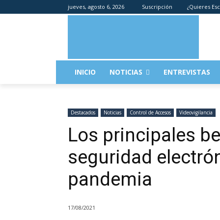
jueves, agosto 6, 2026
Suscripción
¿Quieres Esc
INICIO
NOTICIAS
ENTREVISTAS
Destacados
Noticias
Control de Accesos
Videovigilancia
Los principales be
seguridad electrón
pandemia
17/08/2021