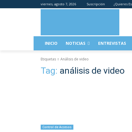
viernes, agosto 7, 2026
Suscripción
¿Quieres Es
INICIO
NOTICIAS
ENTREVISTAS
Etiquetas
Análisis de video
Tag:
análisis de video
Control de Accesos