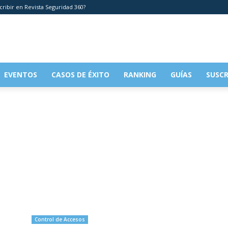
cribir en Revista Seguridad 360?
EVENTOS
CASOS DE ÉXITO
RANKING
GUÍAS
SUSCR
Control de Accesos